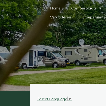
Ga
Home
Camperplaats
direct
Vergaderen
Groepsruimte
naar
de
hoofdinhoud
Select Language
▼