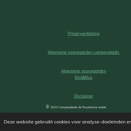
R
a
t
i
Privacyverklaring
n
g
:
Algemene voorwaarden camperplaats
3
.
7
Algemene voorwaarden
3
Bed&Bus
7
0
7
Disclaimer
8
©
2023 Camperplaats de Rucphense weide
6
5
1
Deze website gebruikt cookies voor analyse-doeleinden en/
6