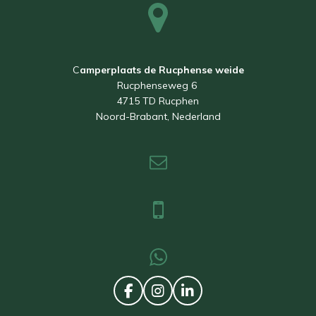
C
amperplaats de Rucphense weide
Rucphenseweg 6
4715 TD Rucphen
Noord-Brabant, Nederland
F
I
L
a
n
i