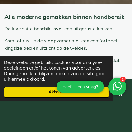
Alle moderne gemakken binnen handbereik
De luxe suite beschikt over een uitgeruste keuken.
Kom tot rust in de slaapkamer met een comfortabel
kingsize bed en uitzicht op de weides.
Geniet van de warme sfeer en het knusse gevoel dat
Deze website gebruikt cookies voor analyse-
deze suite biedt.
doeleinden en/of het tonen van advertenties.
Door gebruik te blijven maken van de site gaat
u hiermee akkoord.
Akkoord
E-mailadres
Telefoonnummer
Kaart
WhatsApp