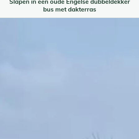
Slapen in een oude Engelse dubbeldekker
bus met dakterras