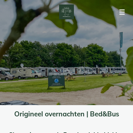
Ga
direct
naar
de
hoofdinhoud
Origineel overnachten | Bed&Bus