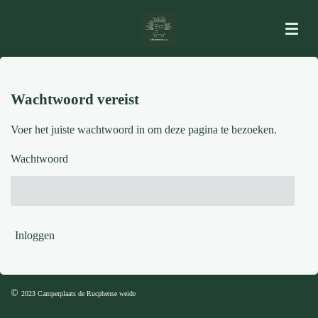
Ga
direct
naar
de
hoofdinhoud
Wachtwoord vereist
Voer het juiste wachtwoord in om deze pagina te bezoeken.
Wachtwoord
Inloggen
©
2023 Camperplaats de Rucphense weide