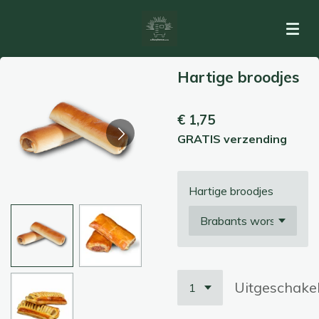
Ga
direct
naar
de
Hartige broodjes
hoofdinhoud
€ 1,75
GRATIS verzending
Hartige broodjes
Uitgeschake