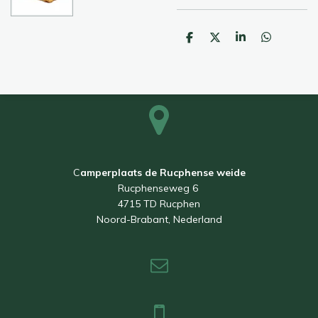
D
D
S
D
e
e
h
e
l
e
a
l
e
l
r
e
n
e
n
C
amperplaats de Rucphense weide
Rucphenseweg 6
4715 TD Rucphen
Noord-Brabant, Nederland