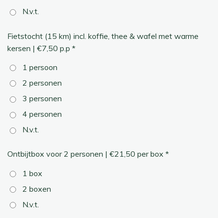
N.v.t.
Fietstocht (15 km) incl. koffie, thee & wafel met warme
kersen | €7,50 p.p *
1 persoon
2 personen
3 personen
4 personen
N.v.t.
Ontbijtbox voor 2 personen | €21,50 per box *
1 box
2 boxen
N.v.t.