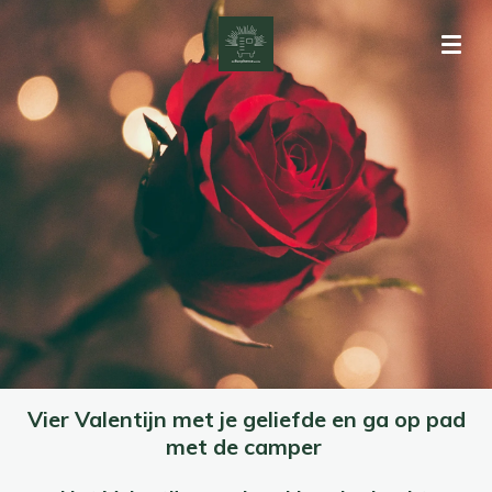
Ga
direct
naar
de
hoofdinhoud
Vier Valentijn met je geliefde en ga op pad
met de camper