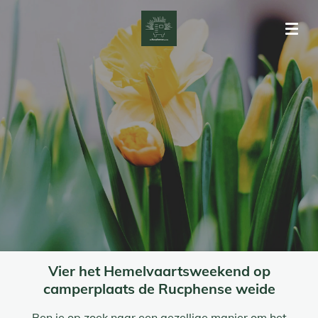
Ga
direct
naar
de
hoofdinhoud
Vier het Hemelvaartsweekend op
camperplaats de Rucphense weide
Ben je op zoek naar een gezellige manier om het