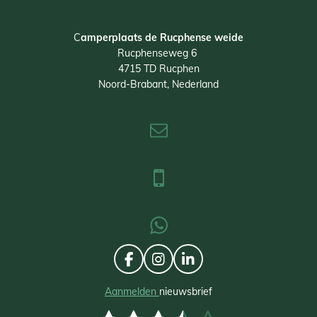
C
amperplaats de Rucphense weide
Rucphenseweg 6
4715 TD Rucphen
Noord-Brabant, Nederland
F
I
L
a
n
i
c
s
n
Aanmelden
nieuwsbrief
e
t
k
S
R